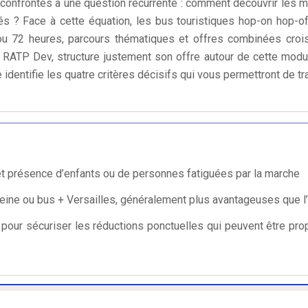
, confrontés à une question récurrente : comment découvrir les m
tés ? Face à cette équation, les bus touristiques hop-on hop-o
u 72 heures, parcours thématiques et offres combinées croisiè
e RATP Dev, structure justement son offre autour de cette modul
le identifie les quatre critères décisifs qui vous permettront de 
is et présence d’enfants ou de personnes fatiguées par la marche
eine ou bus + Versailles, généralement plus avantageuses que l’
 pour sécuriser les réductions ponctuelles qui peuvent être pro