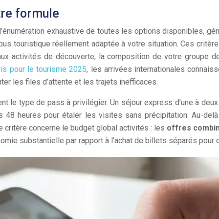
tre formule
énumération exhaustive de toutes les options disponibles, géné
 bus touristique réellement adaptée à votre situation. Ces critè
aux activités de découverte, la composition de votre groupe de
aris pour le tourisme 2025
, les arrivées internationales connai
r les files d’attente et les trajets inefficaces.
nt le type de pass à privilégier. Un séjour express d’une à deux
ss 48 heures pour étaler les visites sans précipitation. Au-de
critère concerne le budget global activités : les
offres combi
mie substantielle par rapport à l’achat de billets séparés pour c